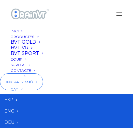
INICI
PRODUCTES
BVT GOLD
BVT VR
BVT SPORT
EQUIP
SUPORT
CONTACTE
BLOG
INICIAR SESSIÓ
CAT
resultados mejoras
ESP
ENG
DEU