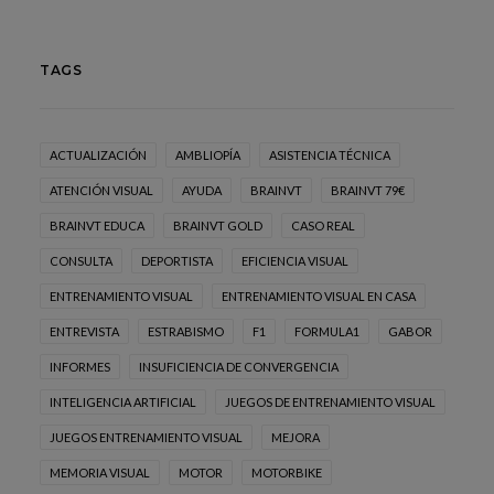
TAGS
ACTUALIZACIÓN
AMBLIOPÍA
ASISTENCIA TÉCNICA
ATENCIÓN VISUAL
AYUDA
BRAINVT
BRAINVT 79€
BRAINVT EDUCA
BRAINVT GOLD
CASO REAL
CONSULTA
DEPORTISTA
EFICIENCIA VISUAL
ENTRENAMIENTO VISUAL
ENTRENAMIENTO VISUAL EN CASA
ENTREVISTA
ESTRABISMO
F1
FORMULA1
GABOR
INFORMES
INSUFICIENCIA DE CONVERGENCIA
INTELIGENCIA ARTIFICIAL
JUEGOS DE ENTRENAMIENTO VISUAL
JUEGOS ENTRENAMIENTO VISUAL
MEJORA
MEMORIA VISUAL
MOTOR
MOTORBIKE