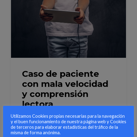
Caso de paciente
con mala velocidad
y comprensión
lectora
Utilizamos Cookies propias necesarias para la navegación
Caso de paciente con mala velocidad y
y el buen funcionamiento de nuestra página web y Cookies
de terceros para elaborar estadísticas del tráfico de la
comprensión lectora…
misma de forma anónima.