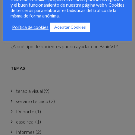
y el buen funcionamiento de nuestra página web y Cookies
de terceros para elaborar estadísticas del tráfico de la
misma de forma anónima.
Entrenamiento visual para deportistas
Aceptar Cookies
Política de cookies
¿Cómo una especialista en Terapia Visual utiliza BrainVT
en consulta y lo recomienda para casa?
¿A qué tipo de pacientes puedo ayudar con BrainVT?
TEMAS
terapia visual
(9)
servicio técnico
(2)
Deporte
(1)
caso real
(1)
Informes
(2)