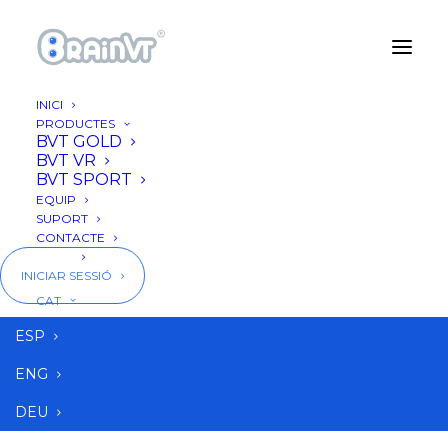
INICI
PRODUCTES
BVT GOLD
BVT VR
BVT SPORT
EQUIP
SUPORT
CONTACTE
BLOG
INICIAR SESSIÓ
CAT
procedimientos
ESP
ENG
DEU