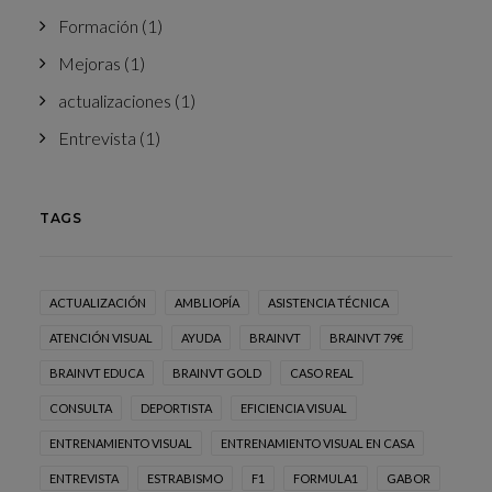
Formación
(1)
Mejoras
(1)
actualizaciones
(1)
Entrevista
(1)
TAGS
ACTUALIZACIÓN
AMBLIOPÍA
ASISTENCIA TÉCNICA
ATENCIÓN VISUAL
AYUDA
BRAINVT
BRAINVT 79€
BRAINVT EDUCA
BRAINVT GOLD
CASO REAL
CONSULTA
DEPORTISTA
EFICIENCIA VISUAL
ENTRENAMIENTO VISUAL
ENTRENAMIENTO VISUAL EN CASA
ENTREVISTA
ESTRABISMO
F1
FORMULA1
GABOR