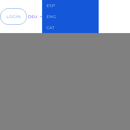
ESP
LOGIN
DEU
ENG
CAT