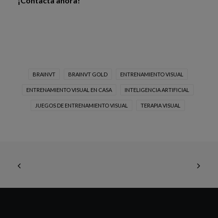
¡Contacta ahora!
BRAINVT
BRAINVT GOLD
ENTRENAMIENTO VISUAL
ENTRENAMIENTO VISUAL EN CASA
INTELIGENCIA ARTIFICIAL
JUEGOS DE ENTRENAMIENTO VISUAL
TERAPIA VISUAL