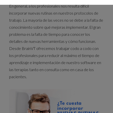
En general, a los profesionales nos resulta difícil
incorporar nuevas rutinas en nuestros protocolos de
trabajo. La mayoría de las veces no se debe a la falta de
conocimiento sobre qué mejoras implementar. El gran
problema es la falta de tiempo para conocer los
detalles de nuevas herramientas y cómo funcionan.
Desde BrainVT ofrecemos trabajar codo a codo con
los profesionales para reducir al máximo el tiempo de
aprendizaje e implementación de nuestro software en
las terapias tanto en consulta como en casa de los
pacientes.