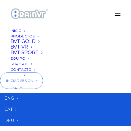
INICIO
PRODUCTOS
BVT GOLD
BVT VR
BVT SPORT
EQUIPO
SOPORTE
CONTACTO
BLOG
INICIAR SESIÓN
Juegos entrenamiento
ESP
visual
ENG
CAT
DEU