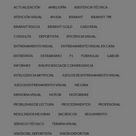
ACTUALIZACIÓN
AMBLIOPÍA
ASISTENCIA TÉCNICA
ATENCIÓN VISUAL
AYUDA
BRAINVT
BRAINVT 79€
BRAINVT EDUCA
BRAINVT GOLD
CASO REAL
CONSULTA
DEPORTISTA
EFICIENCIA VISUAL
ENTRENAMIENTO VISUAL
ENTRENAMIENTO VISUAL EN CASA
ENTREVISTA
ESTRABISMO
F1
FORMULA1
GABOR
INFORMES
INSUFICIENCIA DE CONVERGENCIA
INTELIGENCIA ARTIFICIAL
JUEGOS DE ENTRENAMIENTO VISUAL
JUEGOS ENTRENAMIENTO VISUAL
MEJORA
MEMORIA VISUAL
MOTOR
MOTORBIKE
PROBLEMAS DE LECTURA
PROCEDIMIENTOS
PROFESIONAL
RESULTADOS MEJORAS
SACÁDICOS
SEGUIMIENTO
SERVICIO TÉCNICO
TERAPIA VISUAL
VISIÓN DEL DEPORTISTA
VISIÓN DEPORTIVA