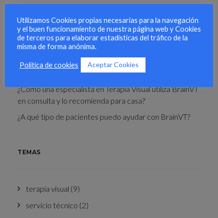
Utilizamos Cookies propias necesarias para la navegación
y el buen funcionamiento de nuestra página web y Cookies
ÚLTIMOS POST
de terceros para elaborar estadísticas del tráfico de la
misma de forma anónima.
Aceptar Cookies
Política de cookies
Entrenamiento visual para deportistas
¿Cómo una especialista en Terapia Visual utiliza BrainVT
en consulta y lo recomienda para casa?
¿A qué tipo de pacientes puedo ayudar con BrainVT?
TEMAS
terapia visual
(9)
servicio técnico
(2)