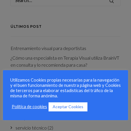
ÚLTIMOS POST
Entrenamiento visual para deportistas
¿Cómo una especialista en Terapia Visual utiliza BrainVT
en consulta y lo recomienda para casa?
¿A qué tipo de pacientes puedo ayudar con BrainVT?
Utilizamos Cookies propias necesarias para la navegación
y el buen funcionamiento de nuestra página web y Cookies
de terceros para elaborar estadísticas del tráfico de la
misma de forma anónima.
TEMAS
Aceptar Cookies
Política de cookies
terapia visual
(9)
servicio técnico
(2)