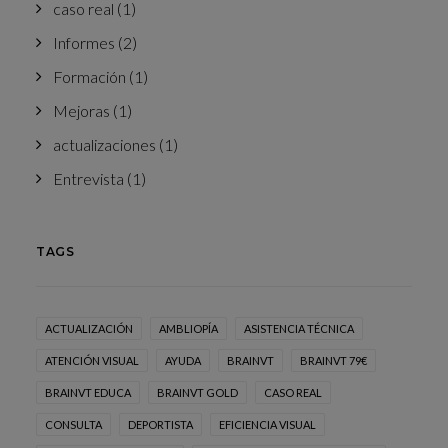
caso real
(1)
Informes
(2)
Formación
(1)
Mejoras
(1)
actualizaciones
(1)
Entrevista
(1)
TAGS
ACTUALIZACIÓN
AMBLIOPÍA
ASISTENCIA TÉCNICA
ATENCIÓN VISUAL
AYUDA
BRAINVT
BRAINVT 79€
BRAINVT EDUCA
BRAINVT GOLD
CASO REAL
CONSULTA
DEPORTISTA
EFICIENCIA VISUAL