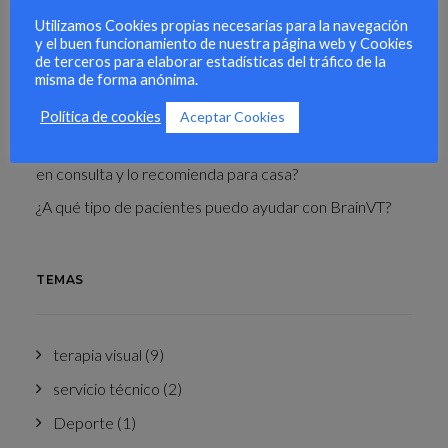
Utilizamos Cookies propias necesarias para la navegación
y el buen funcionamiento de nuestra página web y Cookies
ÚLTIMOS POST
de terceros para elaborar estadísticas del tráfico de la
misma de forma anónima.
Entrenamiento visual para deportistas
Aceptar Cookies
Política de cookies
¿Cómo una especialista en Terapia Visual utiliza BrainVT
en consulta y lo recomienda para casa?
¿A qué tipo de pacientes puedo ayudar con BrainVT?
TEMAS
terapia visual
(9)
servicio técnico
(2)
Deporte
(1)