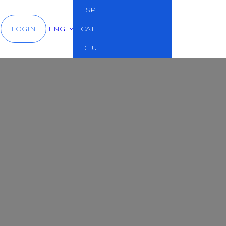
ESP
LOGIN
ENG
CAT
DEU