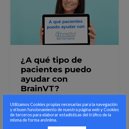
¿A qué tipo de
pacientes puedo
ayudar con
BrainVT?
MejorasProblemas de lectura BrainVT es un
Utilizamos Cookies propias necesarias para la navegación
y el buen funcionamiento de nuestra página web y Cookies
software que…
de terceros para elaborar estadísticas del tráfico de la
misma de forma anónima.