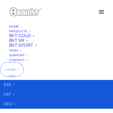
HOME
PRODUCTS
BVT GOLD
BVT VR
BVT SPORT
TEAM
SUPPORT
CONTACT
BLOG
LOGIN
ENG
Problemas de lectura
ESP
CAT
DEU