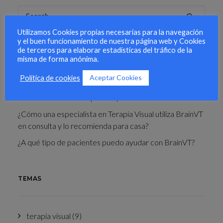
Utilizamos Cookies propias necesarias para la navegación
y el buen funcionamiento de nuestra página web y Cookies
de terceros para elaborar estadísticas del tráfico de la
misma de forma anónima.
ÚLTIMOS POST
Aceptar Cookies
Política de cookies
Entrenamiento visual para deportistas
¿Cómo una especialista en Terapia Visual utiliza BrainVT
en consulta y lo recomienda para casa?
¿A qué tipo de pacientes puedo ayudar con BrainVT?
TEMAS
terapia visual
(9)