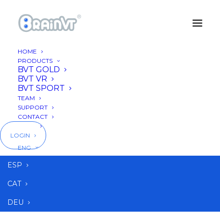
HOME
PRODUCTS
BVT GOLD
BVT VR
BVT SPORT
TEAM
SUPPORT
CONTACT
BLOG
LOGIN
ENG
seguimiento
ESP
CAT
DEU